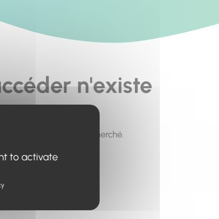
ccéder n'existe
pour trouver le contenu recherché.
nt to activate
cy