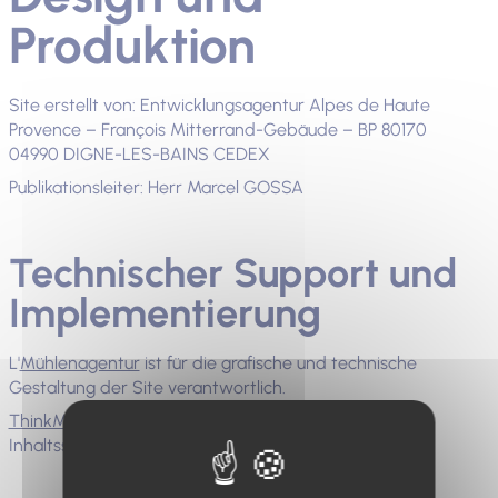
Produktion
Site erstellt von: Entwicklungsagentur Alpes de Haute
Provence – François Mitterrand-Gebäude – BP 80170
04990 DIGNE-LES-BAINS CEDEX
Publikationsleiter: Herr Marcel GOSSA
Technischer Support und
Implementierung
L'
Mühlenagentur
ist für die grafische und technische
Gestaltung der Site verantwortlich.
ThinkMyWeb
für den Bereich Site-Design und
Inhaltsstrategie.