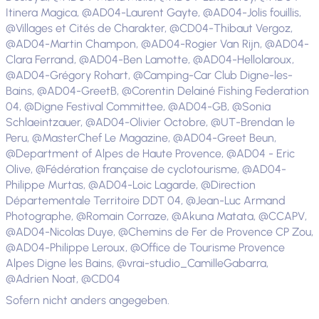
Itinera Magica, @AD04-Laurent Gayte, @AD04-Jolis fouillis,
@Villages et Cités de Charakter, @CD04-Thibaut Vergoz,
@AD04-Martin Champon, @AD04-Rogier Van Rijn, @AD04-
Clara Ferrand, @AD04-Ben Lamotte, @AD04-Hellolaroux,
@AD04-Grégory Rohart, @Camping-Car Club Digne-les-
Bains, @AD04-GreetB, @Corentin Delainé Fishing Federation
04, @Digne Festival Committee, @AD04-GB, @Sonia
Schlaeintzauer, @AD04-Olivier Octobre, @UT-Brendan le
Peru, @MasterChef Le Magazine, @AD04-Greet Beun,
@Department of Alpes de Haute Provence, @AD04 - Eric
Olive, @Fédération française de cyclotourisme, @AD04-
Philippe Murtas, @AD04-Loic Lagarde, @Direction
Départementale Territoire DDT 04, @Jean-Luc Armand
Photographe, @Romain Corraze, @Akuna Matata, @CCAPV,
@AD04-Nicolas Duye, @Chemins de Fer de Provence CP Zou,
@AD04-Philippe Leroux, @Office de Tourisme Provence
Alpes Digne les Bains, @vrai-studio_CamilleGabarra,
@Adrien Noat, @CD04
Sofern nicht anders angegeben.