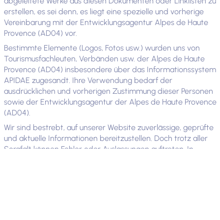
abgeleitete Werke aus diesen Dokumenten oder Linklisten zu
erstellen, es sei denn, es liegt eine spezielle und vorherige
Vereinbarung mit der Entwicklungsagentur Alpes de Haute
Provence (AD04) vor.
Bestimmte Elemente (Logos, Fotos usw.) wurden uns von
Tourismusfachleuten, Verbänden usw. der Alpes de Haute
Provence (AD04) insbesondere über das Informationssystem
APIDAE zugesandt. Ihre Verwendung bedarf der
ausdrücklichen und vorherigen Zustimmung dieser Personen
sowie der Entwicklungsagentur der Alpes de Haute Provence
(AD04).
Wir sind bestrebt, auf unserer Website zuverlässige, geprüfte
und aktuelle Informationen bereitzustellen. Doch trotz aller
Sorgfalt können Fehler oder Auslassungen auftreten. In
diesem Fall danken wir Ihnen, dass Sie uns diese gemeldet
haben.
Alle auf dieser Website präsentierten Elemente (Texte, Fotos,
Videos usw.) sind urheberrechtlich und im weiteren Sinne
durch das Recht des geistigen Eigentums geschützt. Jede
Verwendung, Änderung, Vervielfältigung, Darstellung und