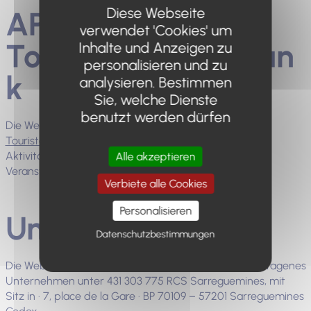
Diese Webseite
APIDAE-
verwendet 'Cookies' um
Tourismusdatenban
Inhalte und Anzeigen zu
personalisieren und zu
k
analysieren. Bestimmen
Sie, welche Dienste
benutzt werden dürfen
Die Website verwendet die
APIDAE
Touristeninformationssystem
um die Dienstleister und
Aktivitäten in der Umgebung (Hotels, Camping,
Alle akzeptieren
Veranstaltungen usw.) vorzustellen.
Verbiete alle Cookies
Personalisieren
Unterkunft
Datenschutzbestimmungen
Die Website wird gehostet von: IONOS SARL – eingetragenes
Unternehmen unter 431 303 775 RCS Sarreguemines, mit
Sitz in · 7, place de la Gare · BP 70109 – 57201 Sarreguemines