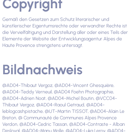
Copyright
Gemäß den Gesetzen zum Schutz literarischer und
künstlerischer Eigentumsrechte oder verwandter Rechte ist
die Vervielfältigung und Darstellung aller oder eines Teils der
Elemente der Website der Entwicklungsagentur Alpes de
Haute Provence strengstens untersagt.
Bildnachweis
@AD04-Thibaut Vergoz, @AD04-Vincent Ghesquière,
@AD04-Teddy Verneuil, @AD04 Foehn Photographie,
@AD04-Adrien Noat, @AD04-Michel Boutin, @VCC04-
Thibaut Vergoz, @AD04-Raoul Getraud, @AD04-
leblogcashpistache, @UT-Martin TISSOT, @AD04-Alain Le
Breton, @ Communauté de Communes Alpes Provence
Verdon, @AD04-Cedric Tassan, @AD04-Contraste - Alban
Desloyal, @AD04-Manu Molle, @AD04-Luka Leroy, @AD04-