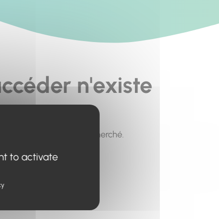
ccéder n'existe
pour trouver le contenu recherché.
nt to activate
cy