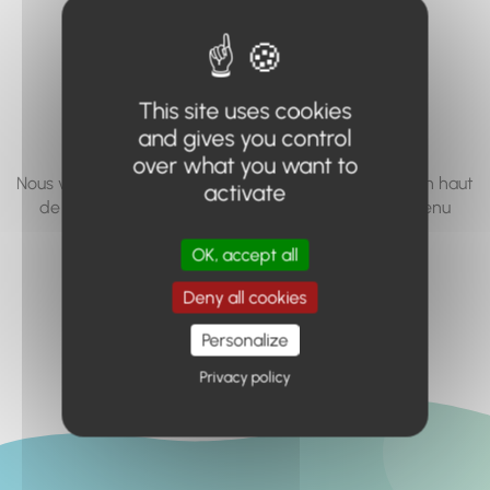
vous cherchez à
accéder n'existe
pas... ou plus.
This site uses cookies
and gives you control
over what you want to
Nous vous invitons à utiliser le moteur de recherche en haut
activate
de page, ou à utiliser le menu pour trouver le contenu
recherché.
OK, accept all
Retour à l'accueil
Deny all cookies
Personalize
Privacy policy