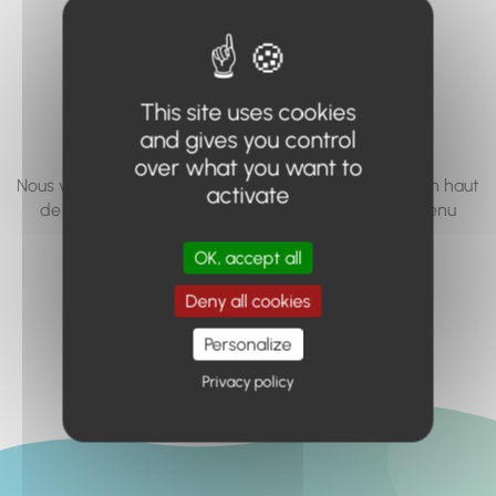
vous cherchez à
accéder n'existe
pas... ou plus.
This site uses cookies
and gives you control
over what you want to
Nous vous invitons à utiliser le moteur de recherche en haut
activate
de page, ou à utiliser le menu pour trouver le contenu
recherché.
OK, accept all
Retour à l'accueil
Deny all cookies
Personalize
Privacy policy