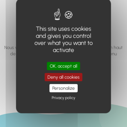
vous cherchez à
accéder n'existe
pas... ou plus.
This site uses cookies
and gives you control
over what you want to
Nous vous invitons à utiliser le moteur de recherche en haut
activate
de page, ou à utiliser le menu pour trouver le contenu
recherché.
OK, accept all
Retour à l'accueil
Deny all cookies
Personalize
Privacy policy