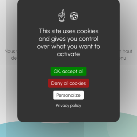
vous cherchez à
accéder n'existe
pas... ou plus.
This site uses cookies
and gives you control
over what you want to
Nous vous invitons à utiliser le moteur de recherche en haut
activate
de page, ou à utiliser le menu pour trouver le contenu
recherché.
OK, accept all
Retour à l'accueil
Deny all cookies
Personalize
Privacy policy