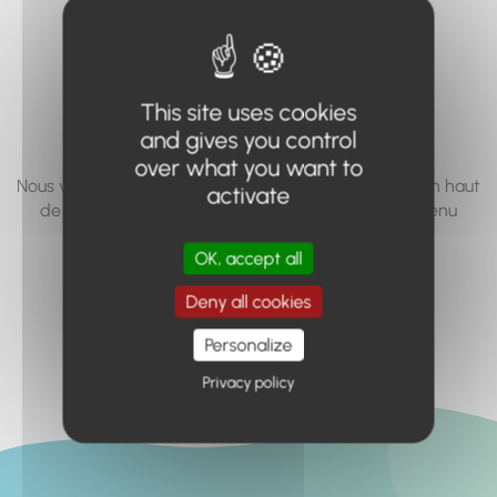
vous cherchez à
accéder n'existe
pas... ou plus.
This site uses cookies
and gives you control
over what you want to
Nous vous invitons à utiliser le moteur de recherche en haut
activate
de page, ou à utiliser le menu pour trouver le contenu
recherché.
OK, accept all
Retour à l'accueil
Deny all cookies
Personalize
Privacy policy