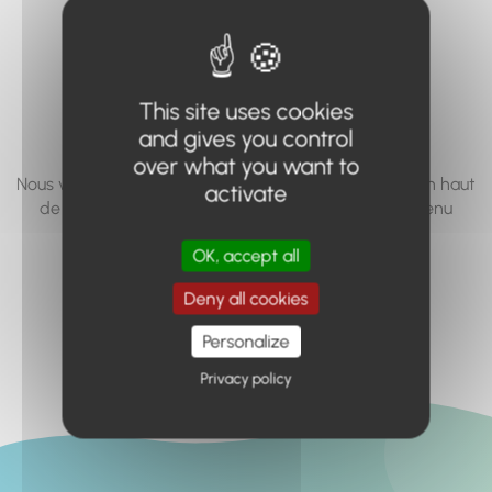
vous cherchez à
accéder n'existe
pas... ou plus.
This site uses cookies
and gives you control
over what you want to
Nous vous invitons à utiliser le moteur de recherche en haut
activate
de page, ou à utiliser le menu pour trouver le contenu
recherché.
OK, accept all
Retour à l'accueil
Deny all cookies
Personalize
Privacy policy