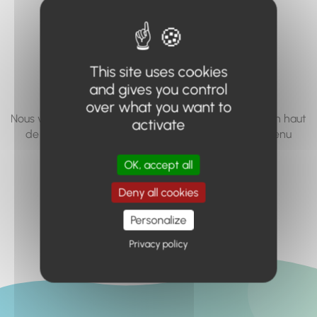
vous cherchez à
accéder n'existe
pas... ou plus.
This site uses cookies
and gives you control
over what you want to
Nous vous invitons à utiliser le moteur de recherche en haut
activate
de page, ou à utiliser le menu pour trouver le contenu
recherché.
OK, accept all
Retour à l'accueil
Deny all cookies
Personalize
Privacy policy