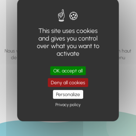
vous cherchez à
accéder n'existe
pas... ou plus.
This site uses cookies
and gives you control
over what you want to
Nous vous invitons à utiliser le moteur de recherche en haut
activate
de page, ou à utiliser le menu pour trouver le contenu
recherché.
OK, accept all
Retour à l'accueil
Deny all cookies
Personalize
Privacy policy