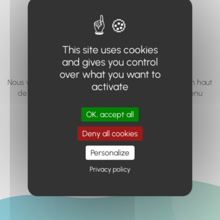
vous cherchez à
accéder n'existe
pas... ou plus.
This site uses cookies
and gives you control
over what you want to
Nous vous invitons à utiliser le moteur de recherche en haut
activate
de page, ou à utiliser le menu pour trouver le contenu
recherché.
OK, accept all
Retour à l'accueil
Deny all cookies
Personalize
Privacy policy