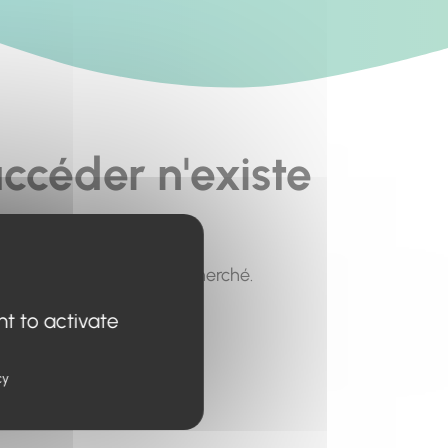
ccéder n'existe
pour trouver le contenu recherché.
nt to activate
cy