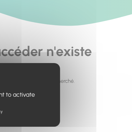
ccéder n'existe
pour trouver le contenu recherché.
nt to activate
cy