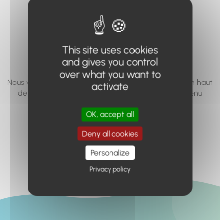
vous cherchez à
accéder n'existe
pas... ou plus.
This site uses cookies
and gives you control
over what you want to
Nous vous invitons à utiliser le moteur de recherche en haut
activate
de page, ou à utiliser le menu pour trouver le contenu
recherché.
OK, accept all
Retour à l'accueil
Deny all cookies
Personalize
Privacy policy