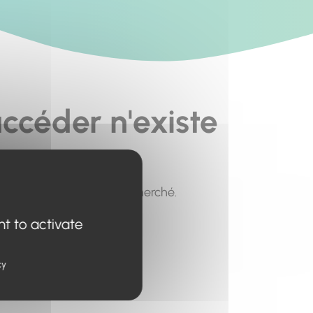
ccéder n'existe
pour trouver le contenu recherché.
nt to activate
cy