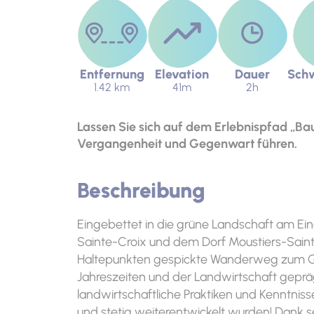
Entfernung
Elevation
Dauer
Schw
1.42 km
41m
2h
Lassen Sie sich auf dem Erlebnispfad „Ba
Vergangenheit und Gegenwart führen.
Beschreibung
Eingebettet in die grüne Landschaft am E
Sainte-Croix und dem Dorf Moustiers-Sainte-
Haltepunkten gespickte Wanderweg zum Gu
Jahreszeiten und der Landwirtschaft geprä
landwirtschaftliche Praktiken und Kenntnis
und stetig weiterentwickelt wurden! Dank s