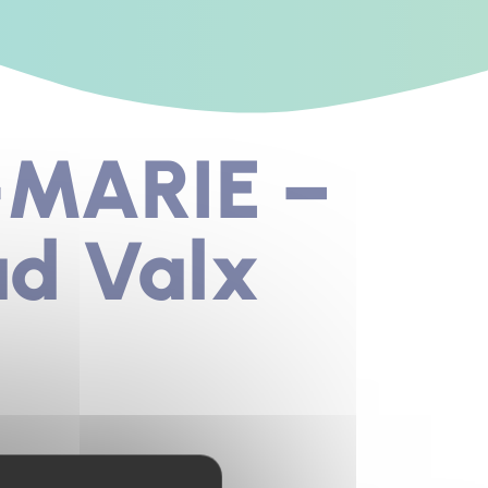
MARIE –
ad Valx