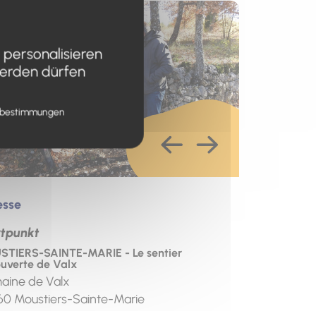
s un nouvel onglet)
 personalisieren
werden dürfen
zbestimmungen
esse
rtpunkt
TIERS-SAINTE-MARIE - Le sentier
uverte de Valx
aine de Valx
60
Moustiers-Sainte-Marie