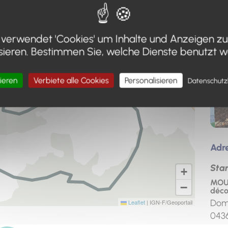
Télécharger l'itinéraire (GPX)
(téléchargement, ouverture dan
verwendet 'Cookies' um Inhalte und Anzeigen zu
sieren. Bestimmen Sie, welche Dienste benutzt 
ieren
Verbiete alle Cookies
Personalisieren
Datenschut
Adr
Sta
+
MOUS
−
déco
Dom
Leaflet
|
IGN-F/Geoportail
043