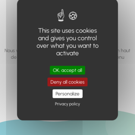
vous cherchez à
accéder n'existe
pas... ou plus.
This site uses cookies
and gives you control
over what you want to
Nous vous invitons à utiliser le moteur de recherche en haut
activate
de page, ou à utiliser le menu pour trouver le contenu
recherché.
OK, accept all
Retour à l'accueil
Deny all cookies
Personalize
Privacy policy