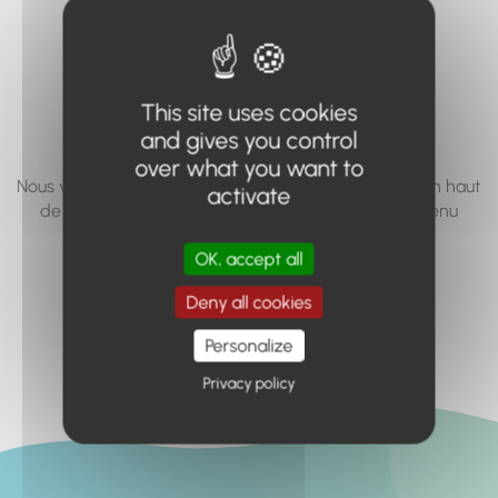
vous cherchez à
accéder n'existe
pas... ou plus.
This site uses cookies
and gives you control
over what you want to
Nous vous invitons à utiliser le moteur de recherche en haut
activate
de page, ou à utiliser le menu pour trouver le contenu
recherché.
OK, accept all
Retour à l'accueil
Deny all cookies
Personalize
Privacy policy