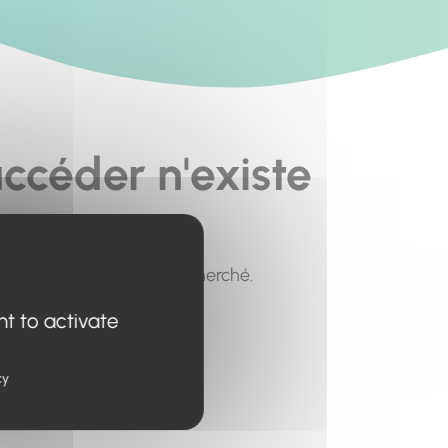
ccéder n'existe
pour trouver le contenu recherché.
nt to activate
cy