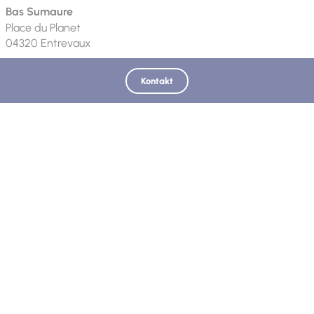
Bas Sumaure
Place du Planet
04320
Entrevaux
Contact
Kontakt
Telefon
Email
Aktualisiert am 11.04.2022 – Interkommunales Fremdenverkehrsamt Verdon
Tourisme