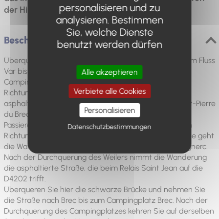
personalisieren und zu
der Hirsche hören können.
analysieren. Bestimmen
Sie, welche Dienste
Beschreibung
benutzt werden dürfen
Überqueren Sie die Porte de France und folgen Sie dem Fluss
Var bis zum Campingplatz Brec. Überqueren Sie den
Alle akzeptieren
Campingplatz nicht, sondern nehmen Sie die Straße
Verbiete alle Cookies
Richtung Saraillon. Nach einigen Metern mündet die
asphaltierte Straße in einen Weg, der zum Weiler Saint-Pierre
Personalisieren
du Brec führt.
Passieren Sie die Kapelle und gehen Sie dann weiter in
Datenschutzbestimmungen
Richtung des Forsthauses Bas-Sumaure. Nach der Hütte geht
die Wanderung weiter in Richtung des Weilers Haut Agnerc.
Nach der Durchquerung des Weilers nimmt die Wanderung
die asphaltierte Straße, die beim Relais Saint Jean auf die
D4202 trifft.
Überqueren Sie hier die schwarze Brücke und nehmen Sie
die Straße nach Brec bis zum Campingplatz Brec. Nach der
Durchquerung des Campingplatzes kehren Sie auf derselben