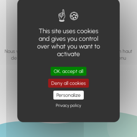
vous cherchez à
accéder n'existe
pas... ou plus.
This site uses cookies
and gives you control
over what you want to
Nous vous invitons à utiliser le moteur de recherche en haut
activate
de page, ou à utiliser le menu pour trouver le contenu
recherché.
OK, accept all
Retour à l'accueil
Deny all cookies
Personalize
Privacy policy