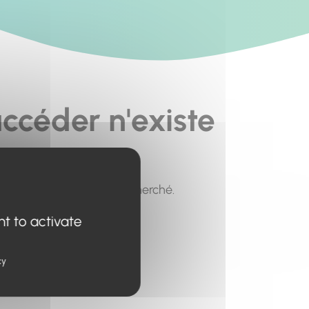
ccéder n'existe
pour trouver le contenu recherché.
nt to activate
cy