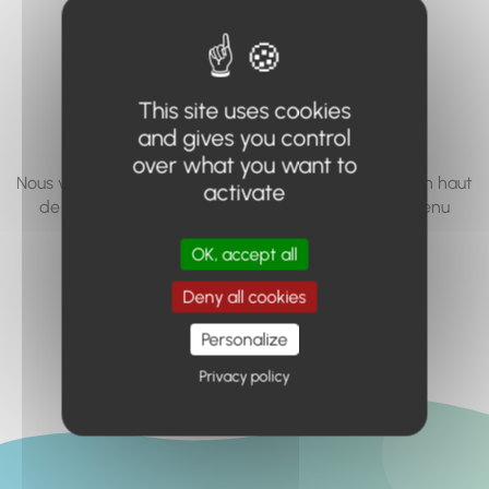
vous cherchez à
accéder n'existe
pas... ou plus.
This site uses cookies
and gives you control
over what you want to
Nous vous invitons à utiliser le moteur de recherche en haut
activate
de page, ou à utiliser le menu pour trouver le contenu
recherché.
OK, accept all
Retour à l'accueil
Deny all cookies
Personalize
Privacy policy