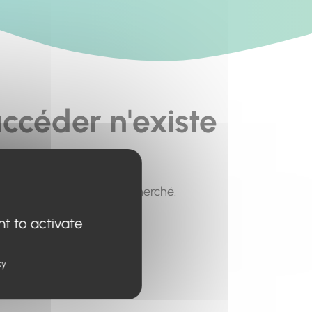
ccéder n'existe
pour trouver le contenu recherché.
nt to activate
cy