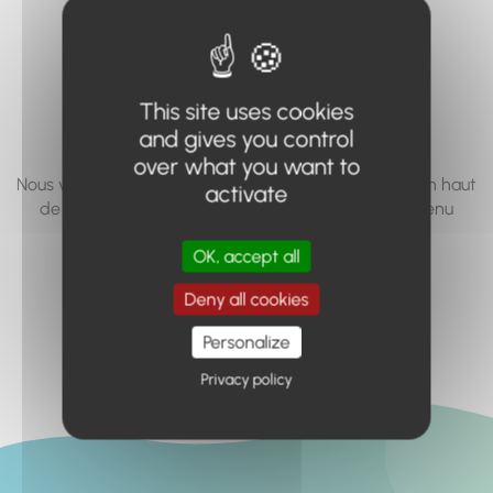
vous cherchez à
accéder n'existe
pas... ou plus.
This site uses cookies
and gives you control
over what you want to
Nous vous invitons à utiliser le moteur de recherche en haut
activate
de page, ou à utiliser le menu pour trouver le contenu
recherché.
OK, accept all
Retour à l'accueil
Deny all cookies
Personalize
Privacy policy