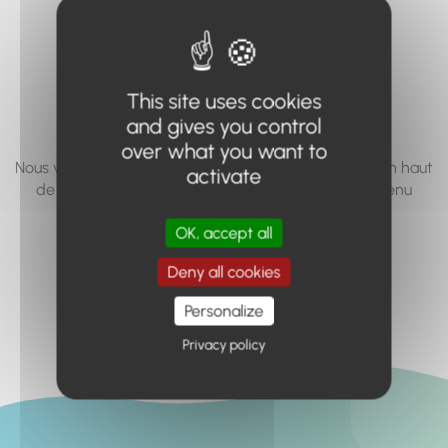
vous cherchez à
accéder n'existe
pas... ou plus.
This site uses cookies
and gives you control
over what you want to
Nous vous invitons à utiliser le moteur de recherche en haut
activate
de page, ou à utiliser le menu pour trouver le contenu
recherché.
OK, accept all
Retour à l'accueil
Deny all cookies
Personalize
Privacy policy