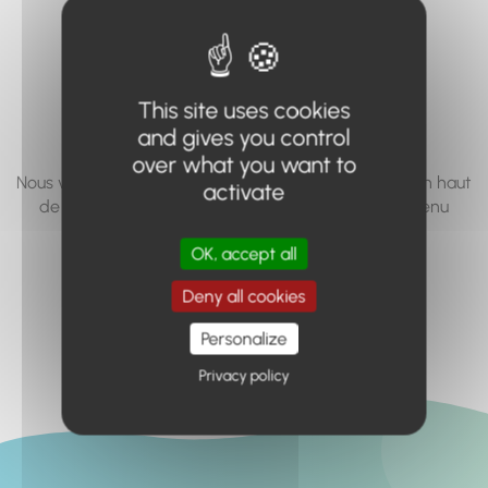
vous cherchez à
accéder n'existe
pas... ou plus.
This site uses cookies
and gives you control
over what you want to
Nous vous invitons à utiliser le moteur de recherche en haut
activate
de page, ou à utiliser le menu pour trouver le contenu
recherché.
OK, accept all
Retour à l'accueil
Deny all cookies
Personalize
Privacy policy