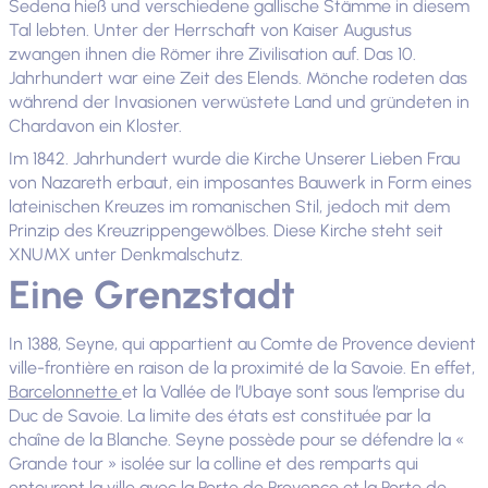
Sedena hieß und verschiedene gallische Stämme in diesem
Tal lebten. Unter der Herrschaft von Kaiser Augustus
zwangen ihnen die Römer ihre Zivilisation auf. Das 10.
Jahrhundert war eine Zeit des Elends. Mönche rodeten das
während der Invasionen verwüstete Land und gründeten in
Chardavon ein Kloster.
Im 1842. Jahrhundert wurde die Kirche Unserer Lieben Frau
von Nazareth erbaut, ein imposantes Bauwerk in Form eines
lateinischen Kreuzes im romanischen Stil, jedoch mit dem
Prinzip des Kreuzrippengewölbes. Diese Kirche steht seit
XNUMX unter Denkmalschutz.
Eine Grenzstadt
In 1388, Seyne, qui appartient au Comte de Provence devient
ville-frontière en raison de la proximité de la Savoie. En effet,
Barcelonnette
et la Vallée de l’Ubaye sont sous l’emprise du
Duc de Savoie. La limite des états est constituée par la
chaîne de la Blanche. Seyne possède pour se défendre la «
Grande tour » isolée sur la colline et des remparts qui
entourent la ville avec la Porte de Provence et la Porte de