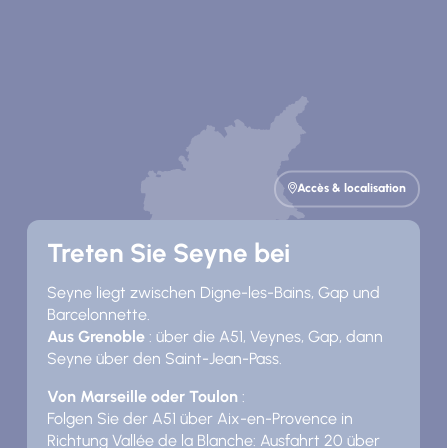
Accès & localisation
Treten Sie Seyne bei
Seyne liegt zwischen Digne-les-Bains, Gap und
Barcelonnette.
Aus Grenoble
: über die A51, Veynes, Gap, dann
Seyne über den Saint-Jean-Pass.
Von Marseille oder Toulon
:
Folgen Sie der A51 über Aix-en-Provence in
Richtung Vallée de la Blanche: Ausfahrt 20 über