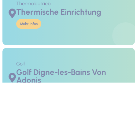
Thermalbetrieb
Thermische Einrichtung
Mehr Infos
Golf
Golf Digne-les-Bains Von
Adonis
Mehr Infos
Wassersport