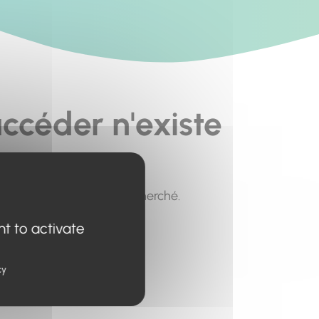
ccéder n'existe
pour trouver le contenu recherché.
nt to activate
cy