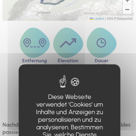
+
−
Leaflet
|
IGN-F/Geoportail
Entfernung
Elevation
Dauer
16.6 km
860m
5h30
Diese Webseite
Schwierigkeit
verwendet 'Cookies' um
Sehr schwierig
Inhalte und Anzeigen zu
personalisieren und zu
Nachdem man die obere Grenze des Lärchenwaldes
analysieren. Bestimmen
passiert und den Pas de la Piche überquert hat,
Sie, welche Dienste