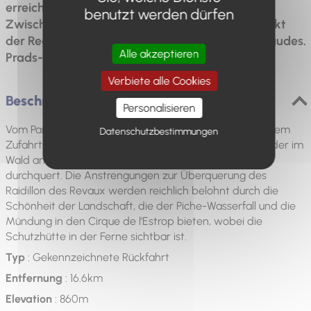
erreicht man die Estrop-Hütte, einen wichtigen
benutzt werden dürfen
Zwischenstopp auf dem Weg zum höchsten Punkt
der Region Digne: 2961 m. Parkplatz in Eaux Chaudes.
Alle akzeptieren
Prads-Haute-Bléone.
Verbiete alle Cookies
Beschreibung
Personalisieren
Vom Parkplatz Lac des Eaux Chaudes folgt die Route dem
Datenschutzbestimmungen
Zufahrtsweg zum Weiler La Combe, dann einem Pfad, der im
Wald ansteigt, bevor er mehrere Lawinenkorridore
durchquert. Die Anstrengungen zur Überquerung des
Raidillon des Revaux werden reichlich belohnt durch die
Schönheit der Landschaft, die der Piche-Wasserfall und die
Mündung in den Cirque de l'Estrop bieten, wobei die
Schutzhütte in der Ferne sichtbar ist.
Typ
: Gekennzeichnete Rückfahrt
Entfernung
: 16.6km
Elevation
: 860m