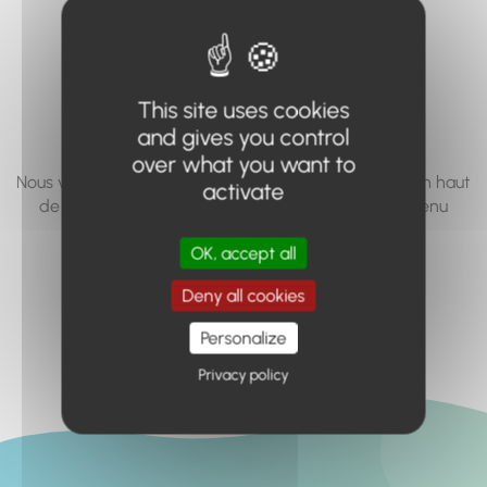
vous cherchez à
accéder n'existe
pas... ou plus.
This site uses cookies
and gives you control
over what you want to
Nous vous invitons à utiliser le moteur de recherche en haut
activate
de page, ou à utiliser le menu pour trouver le contenu
recherché.
OK, accept all
Retour à l'accueil
Deny all cookies
Personalize
Privacy policy