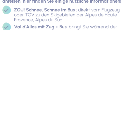
anreisen, hier finden Sie einige nützliche Informationen!
ZOU! Schnee, Schnee im Bus
: direkt vom Flugzeug
oder TGV zu den Skigebieten der Alpes de Haute
Provence, Alpes du Sud
Val d'Allos mit Zug + Bus
, bringt Sie während der
gesamten Wintersaison zu den Skigebieten des Val
d'Allos. Abfahrt von Nizza und Digne-les-Bains
Straßenzustand
: Zögern Sie nicht, die Website zu
konsultieren
inforoute04.fr
um alles über die
Verkehrslage im Departement zu erfahren.
Berge im Sommer:
Paradies für
Outdoor-Aktivitäten
Die Region Alpes-de-Haute-Provence ist von Frühling bis
Herbst auch ein ideales Reiseziel für Outdoor-Fans. Das