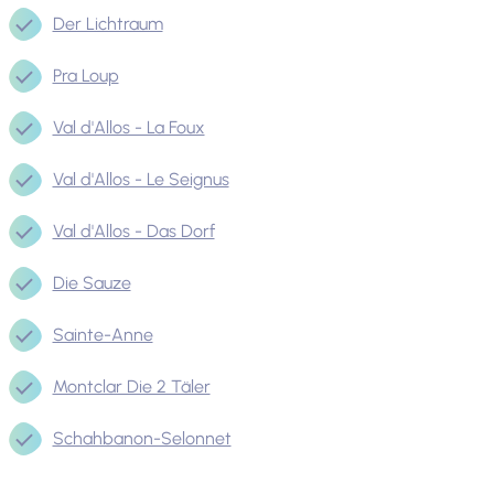
Der Lichtraum
Pra Loup
Val d'Allos - La Foux
Val d'Allos - Le Seignus
Val d'Allos - Das Dorf
Die Sauze
Sainte-Anne
Montclar Die 2 Täler
Schahbanon-Selonnet