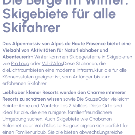
Skigebiete für alle
Skifahrer
Das Alpenmassiv von Alpes de Haute Provence bietet eine
Vielzahl von Aktivitäten für Naturliebhaber und
Abenteurer
Im Winter kommen Skibegeisterte in Skigebieten
wie
Pra Loup
oder
Val d'Allos
Diese Stationen, die
die
Lichtraum
bieten eine moderne Infrastruktur, die für alle
Könnensstufen geeignet ist, vom Anfänger bis zum
erfahrenen Skifahrer.
Liebhaber kleiner Resorts werden den Charme intimerer
Resorts zu schätzen wissen
sowie
Die Sauze
Oder vielleicht
Sainte-Anne und Montclar Les 2 Vallées. Diese Orte sind
ideal für alle, die eine ruhigere, familienfreundlichere
Umgebung suchen. Auch Skigebiete wie Chabanon-
Selonnet oder Val d'Allos Le Seignus eignen sich perfekt für
einen Familienurlaub. Sie alle bieten abwechslungsreiche