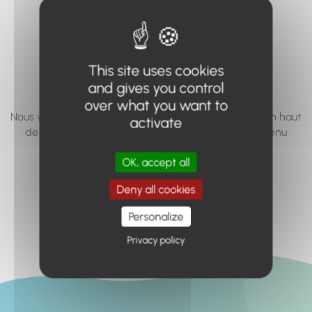
vous cherchez à
accéder n'existe
pas... ou plus.
This site uses cookies
and gives you control
over what you want to
Nous vous invitons à utiliser le moteur de recherche en haut
activate
de page, ou à utiliser le menu pour trouver le contenu
recherché.
OK, accept all
Retour à l'accueil
Deny all cookies
Personalize
Privacy policy