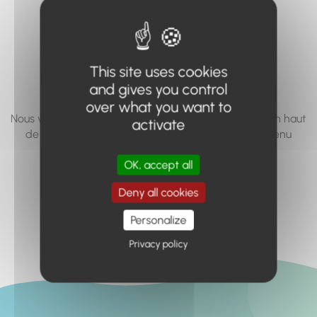
vous cherchez à
accéder n'existe
pas... ou plus.
This site uses cookies
and gives you control
over what you want to
Nous vous invitons à utiliser le moteur de recherche en haut
activate
de page, ou à utiliser le menu pour trouver le contenu
recherché.
OK, accept all
Retour à l'accueil
Deny all cookies
Personalize
Privacy policy